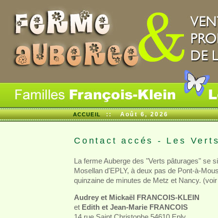
::
Août 6, 2026
ACCUEIL
Contact accés - Les Vert
La ferme Auberge des "Verts pâturages" se sit
Mosellan d'EPLY, à deux pas de Pont-à-Mou
quinzaine de minutes de Metz et Nancy. (voir 
Audrey et Mickaël FRANCOIS-KLEIN
et
Edith et Jean-Marie FRANCOIS
14 rue Saint Christophe 54610 Eply