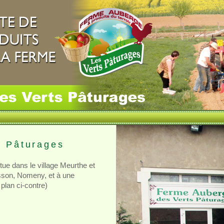
s Pâturages
ue dans le village Meurthe et
sson, Nomeny, et à une
plan ci-contre)