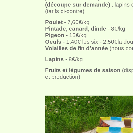
(découpe sur demande)
, lapins
(tarifs ci-contre)
Poulet
- 7,60€/kg
Pintade, canard, dinde
- 8€/kg
Pigeon
- 15€/kg
Oeufs
- 1,40€ les six - 2,50€la do
Volailles de fin d’année
(nous con
Lapins
- 8€/kg
Fruits et légumes de saison
(disp
et production)